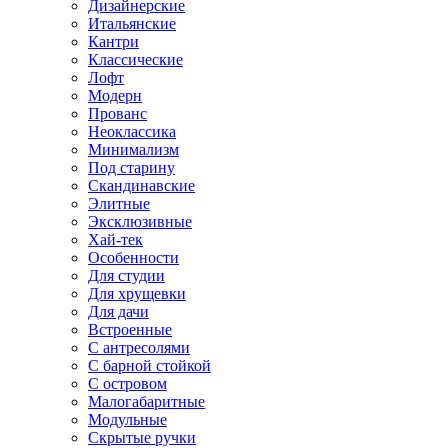
Дизайнерские
Итальянские
Кантри
Классические
Лофт
Модерн
Прованс
Неоклассика
Минимализм
Под старину
Скандинавские
Элитные
Эксклюзивные
Хай-тек
Особенности
Для студии
Для хрущевки
Для дачи
Встроенные
С антресолями
С барной стойкой
С островом
Малогабаритные
Модульные
Скрытые ручки