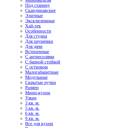
Минимализм
Под старину
Скандинавские
Элитные
Эксклюзивные
Хай-тек
Особенности
Для студии
Для хрущевки
Для дачи
Встроенные
С антресолями
С барной стойкой
С островом
Малогабаритные
Модульные
Скрытые ручки
Размер
Мини-кухни
Узкие
3 кв. м.
5 кв. м.
6 кв. м.
9 кв. м.
Все для кухни