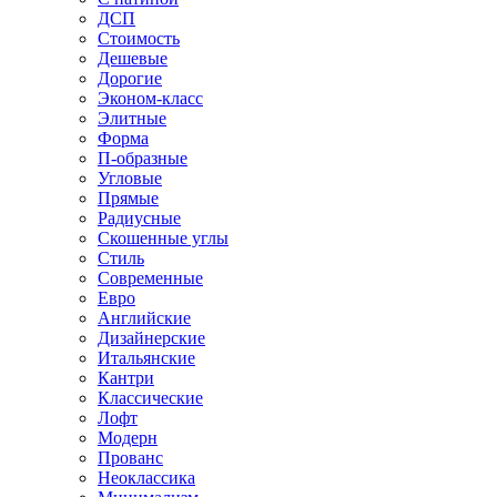
ДСП
Стоимость
Дешевые
Дорогие
Эконом-класс
Элитные
Форма
П-образные
Угловые
Прямые
Радиусные
Скошенные углы
Стиль
Современные
Евро
Английские
Дизайнерские
Итальянские
Кантри
Классические
Лофт
Модерн
Прованс
Неоклассика