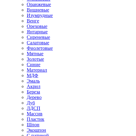
Оранжевые
Вишневые
Изумрудные
Венге
Ореховые
Янтарные
Сиреневые
Салатовые
Фиолетовые
Мятные
Золотые
Синие
Материал
МДФ
Эмаль
Акрил
Береза
Дерево
Дуб
ЛДСП
Массив
Пластик
Шпон
Экошпон
С патиной