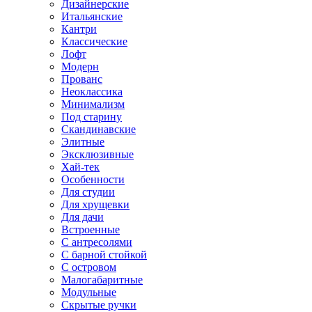
Дизайнерские
Итальянские
Кантри
Классические
Лофт
Модерн
Прованс
Неоклассика
Минимализм
Под старину
Скандинавские
Элитные
Эксклюзивные
Хай-тек
Особенности
Для студии
Для хрущевки
Для дачи
Встроенные
С антресолями
С барной стойкой
С островом
Малогабаритные
Модульные
Скрытые ручки