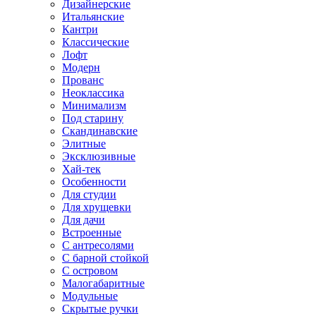
Дизайнерские
Итальянские
Кантри
Классические
Лофт
Модерн
Прованс
Неоклассика
Минимализм
Под старину
Скандинавские
Элитные
Эксклюзивные
Хай-тек
Особенности
Для студии
Для хрущевки
Для дачи
Встроенные
С антресолями
С барной стойкой
С островом
Малогабаритные
Модульные
Скрытые ручки