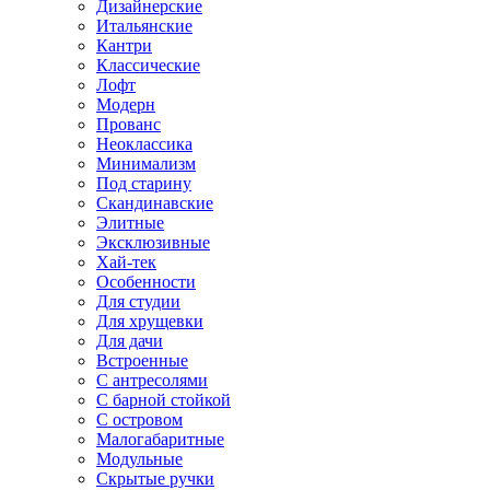
Дизайнерские
Итальянские
Кантри
Классические
Лофт
Модерн
Прованс
Неоклассика
Минимализм
Под старину
Скандинавские
Элитные
Эксклюзивные
Хай-тек
Особенности
Для студии
Для хрущевки
Для дачи
Встроенные
С антресолями
С барной стойкой
С островом
Малогабаритные
Модульные
Скрытые ручки