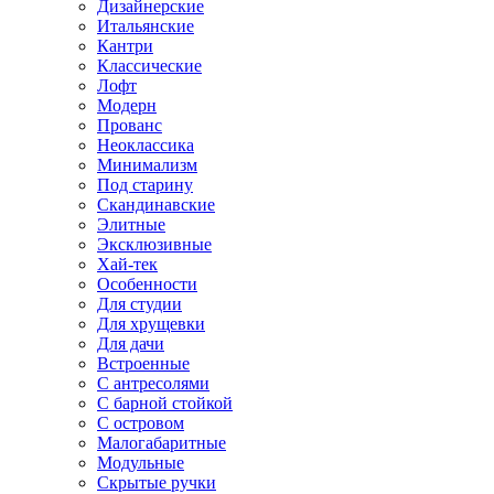
Дизайнерские
Итальянские
Кантри
Классические
Лофт
Модерн
Прованс
Неоклассика
Минимализм
Под старину
Скандинавские
Элитные
Эксклюзивные
Хай-тек
Особенности
Для студии
Для хрущевки
Для дачи
Встроенные
С антресолями
С барной стойкой
С островом
Малогабаритные
Модульные
Скрытые ручки