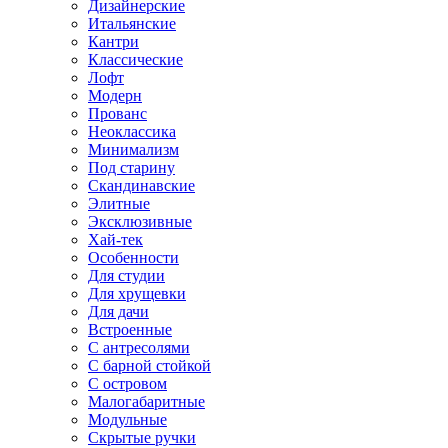
Дизайнерские
Итальянские
Кантри
Классические
Лофт
Модерн
Прованс
Неоклассика
Минимализм
Под старину
Скандинавские
Элитные
Эксклюзивные
Хай-тек
Особенности
Для студии
Для хрущевки
Для дачи
Встроенные
С антресолями
С барной стойкой
С островом
Малогабаритные
Модульные
Скрытые ручки