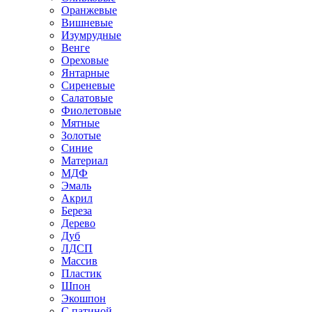
Оранжевые
Вишневые
Изумрудные
Венге
Ореховые
Янтарные
Сиреневые
Салатовые
Фиолетовые
Мятные
Золотые
Синие
Материал
МДФ
Эмаль
Акрил
Береза
Дерево
Дуб
ЛДСП
Массив
Пластик
Шпон
Экошпон
С патиной