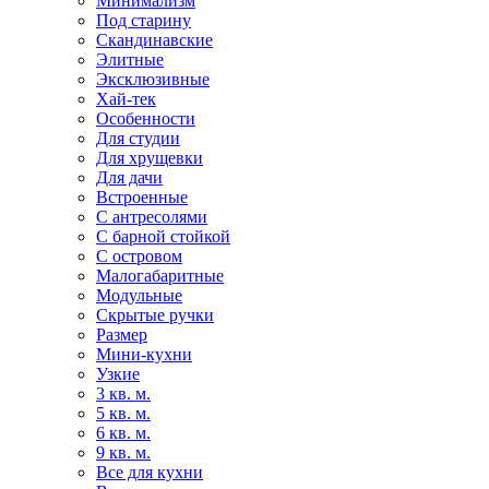
Минимализм
Под старину
Скандинавские
Элитные
Эксклюзивные
Хай-тек
Особенности
Для студии
Для хрущевки
Для дачи
Встроенные
С антресолями
С барной стойкой
С островом
Малогабаритные
Модульные
Скрытые ручки
Размер
Мини-кухни
Узкие
3 кв. м.
5 кв. м.
6 кв. м.
9 кв. м.
Все для кухни