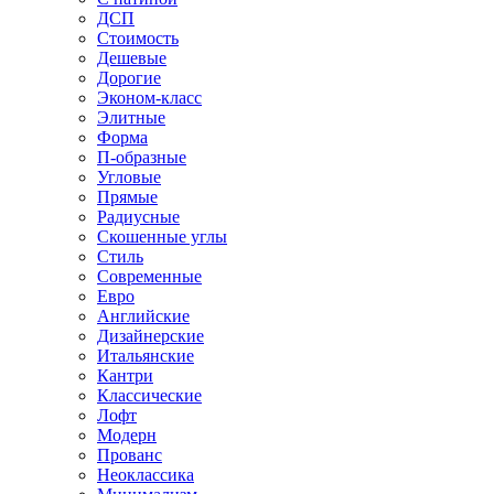
ДСП
Стоимость
Дешевые
Дорогие
Эконом-класс
Элитные
Форма
П-образные
Угловые
Прямые
Радиусные
Скошенные углы
Стиль
Современные
Евро
Английские
Дизайнерские
Итальянские
Кантри
Классические
Лофт
Модерн
Прованс
Неоклассика