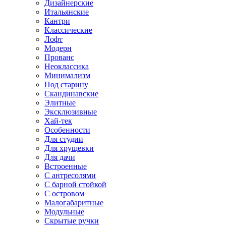
Дизайнерские
Итальянские
Кантри
Классические
Лофт
Модерн
Прованс
Неоклассика
Минимализм
Под старину
Скандинавские
Элитные
Эксклюзивные
Хай-тек
Особенности
Для студии
Для хрущевки
Для дачи
Встроенные
С антресолями
С барной стойкой
С островом
Малогабаритные
Модульные
Скрытые ручки