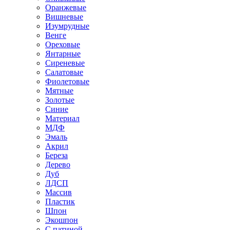
Оранжевые
Вишневые
Изумрудные
Венге
Ореховые
Янтарные
Сиреневые
Салатовые
Фиолетовые
Мятные
Золотые
Синие
Материал
МДФ
Эмаль
Акрил
Береза
Дерево
Дуб
ЛДСП
Массив
Пластик
Шпон
Экошпон
С патиной