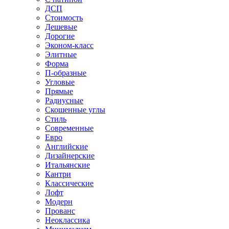
ДСП
Стоимость
Дешевые
Дорогие
Эконом-класс
Элитные
Форма
П-образные
Угловые
Прямые
Радиусные
Скошенные углы
Стиль
Современные
Евро
Английские
Дизайнерские
Итальянские
Кантри
Классические
Лофт
Модерн
Прованс
Неоклассика