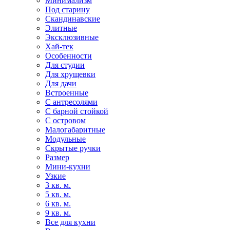
Минимализм
Под старину
Скандинавские
Элитные
Эксклюзивные
Хай-тек
Особенности
Для студии
Для хрущевки
Для дачи
Встроенные
С антресолями
С барной стойкой
С островом
Малогабаритные
Модульные
Скрытые ручки
Размер
Мини-кухни
Узкие
3 кв. м.
5 кв. м.
6 кв. м.
9 кв. м.
Все для кухни