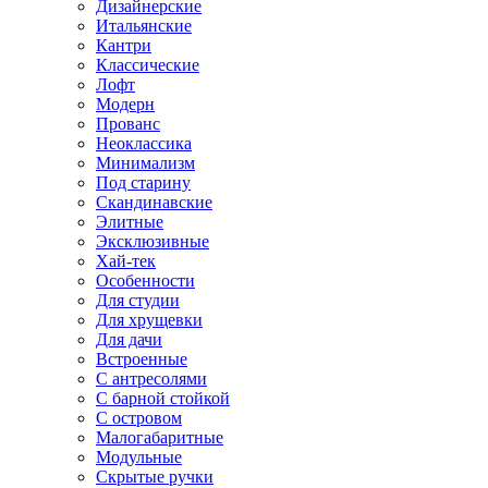
Дизайнерские
Итальянские
Кантри
Классические
Лофт
Модерн
Прованс
Неоклассика
Минимализм
Под старину
Скандинавские
Элитные
Эксклюзивные
Хай-тек
Особенности
Для студии
Для хрущевки
Для дачи
Встроенные
С антресолями
С барной стойкой
С островом
Малогабаритные
Модульные
Скрытые ручки