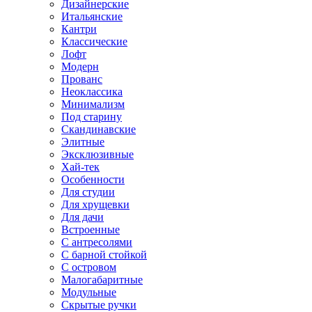
Дизайнерские
Итальянские
Кантри
Классические
Лофт
Модерн
Прованс
Неоклассика
Минимализм
Под старину
Скандинавские
Элитные
Эксклюзивные
Хай-тек
Особенности
Для студии
Для хрущевки
Для дачи
Встроенные
С антресолями
С барной стойкой
С островом
Малогабаритные
Модульные
Скрытые ручки