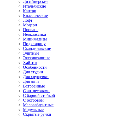
Дизайнерские
Итальянские
Кантри
Классические
Лофт
Модерн
Прованс
Неоклассика
Минимализм
Под старину
Скандинавские
Элитные
Эксклюзивные
Хай-тек
Особенности
Для студии
Для хрущевки
Для дачи
Встроенные
С антресолями
С барной стойкой
С островом
Малогабаритные
Модульные
Скрытые ручки