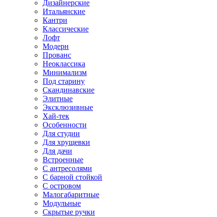
Дизайнерские
Итальянские
Кантри
Классические
Лофт
Модерн
Прованс
Неоклассика
Минимализм
Под старину
Скандинавские
Элитные
Эксклюзивные
Хай-тек
Особенности
Для студии
Для хрущевки
Для дачи
Встроенные
С антресолями
С барной стойкой
С островом
Малогабаритные
Модульные
Скрытые ручки