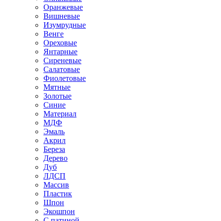
Оранжевые
Вишневые
Изумрудные
Венге
Ореховые
Янтарные
Сиреневые
Салатовые
Фиолетовые
Мятные
Золотые
Синие
Материал
МДФ
Эмаль
Акрил
Береза
Дерево
Дуб
ЛДСП
Массив
Пластик
Шпон
Экошпон
С патиной