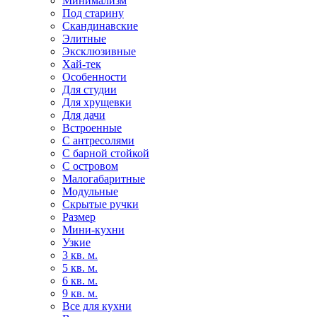
Минимализм
Под старину
Скандинавские
Элитные
Эксклюзивные
Хай-тек
Особенности
Для студии
Для хрущевки
Для дачи
Встроенные
С антресолями
С барной стойкой
С островом
Малогабаритные
Модульные
Скрытые ручки
Размер
Мини-кухни
Узкие
3 кв. м.
5 кв. м.
6 кв. м.
9 кв. м.
Все для кухни