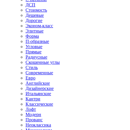
ДСП
Стоимость
Дешевые
Дорогие
Эконом-класс
Элитные
Форма
П-образные
Угловые
Прямые
Радиусные
Скошенные углы
Стиль
Современные
Евро
Английские
Дизайнерские
Итальянские
Кантри
Классические
Лофт
Модерн
Прованс
Неоклассика