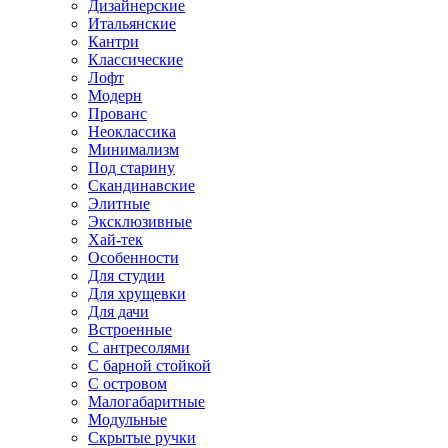
Дизайнерские
Итальянские
Кантри
Классические
Лофт
Модерн
Прованс
Неоклассика
Минимализм
Под старину
Скандинавские
Элитные
Эксклюзивные
Хай-тек
Особенности
Для студии
Для хрущевки
Для дачи
Встроенные
С антресолями
С барной стойкой
С островом
Малогабаритные
Модульные
Скрытые ручки