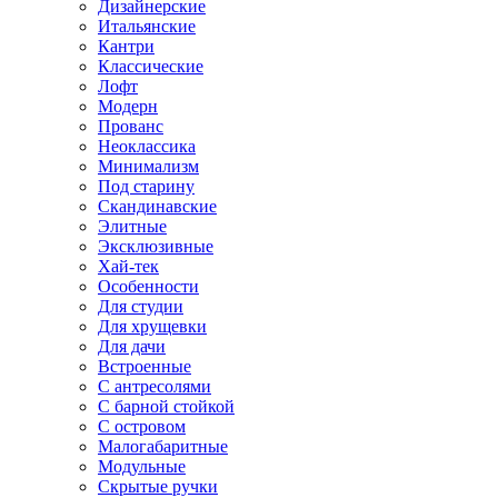
Дизайнерские
Итальянские
Кантри
Классические
Лофт
Модерн
Прованс
Неоклассика
Минимализм
Под старину
Скандинавские
Элитные
Эксклюзивные
Хай-тек
Особенности
Для студии
Для хрущевки
Для дачи
Встроенные
С антресолями
С барной стойкой
С островом
Малогабаритные
Модульные
Скрытые ручки