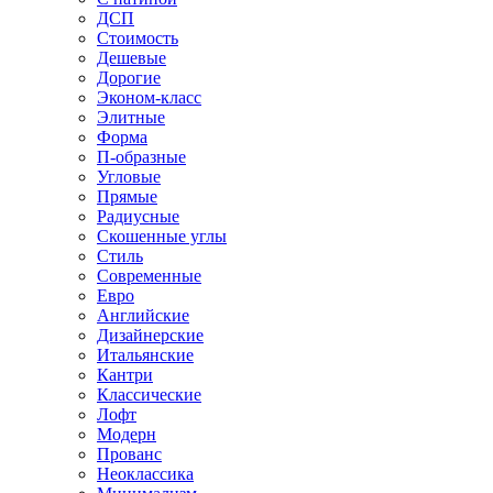
ДСП
Стоимость
Дешевые
Дорогие
Эконом-класс
Элитные
Форма
П-образные
Угловые
Прямые
Радиусные
Скошенные углы
Стиль
Современные
Евро
Английские
Дизайнерские
Итальянские
Кантри
Классические
Лофт
Модерн
Прованс
Неоклассика