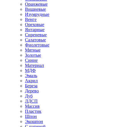
Оранжевые
Вишневые
Изумрудные
Венге
Ореховые
Янтарные
Сиреневые
Салатовые
Фиолетовые
Мятные
Золотые
Синие
Материал
МДФ
Эмаль
Акрил
Береза
Дерево
Дуб
ЛДСП
Массив
Пластик
Шпон
Экошпон
С патиной