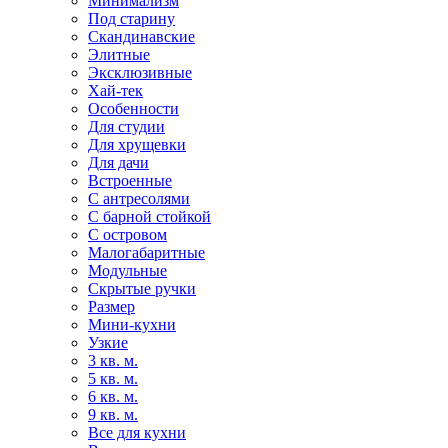
Минимализм
Под старину
Скандинавские
Элитные
Эксклюзивные
Хай-тек
Особенности
Для студии
Для хрущевки
Для дачи
Встроенные
С антресолями
С барной стойкой
С островом
Малогабаритные
Модульные
Скрытые ручки
Размер
Мини-кухни
Узкие
3 кв. м.
5 кв. м.
6 кв. м.
9 кв. м.
Все для кухни