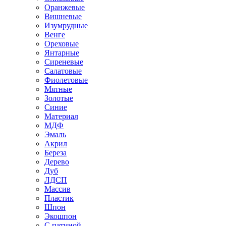
Оранжевые
Вишневые
Изумрудные
Венге
Ореховые
Янтарные
Сиреневые
Салатовые
Фиолетовые
Мятные
Золотые
Синие
Материал
МДФ
Эмаль
Акрил
Береза
Дерево
Дуб
ЛДСП
Массив
Пластик
Шпон
Экошпон
С патиной