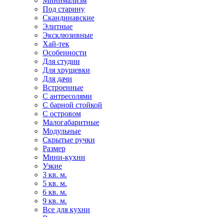
Минимализм
Под старину
Скандинавские
Элитные
Эксклюзивные
Хай-тек
Особенности
Для студии
Для хрущевки
Для дачи
Встроенные
С антресолями
С барной стойкой
С островом
Малогабаритные
Модульные
Скрытые ручки
Размер
Мини-кухни
Узкие
3 кв. м.
5 кв. м.
6 кв. м.
9 кв. м.
Все для кухни