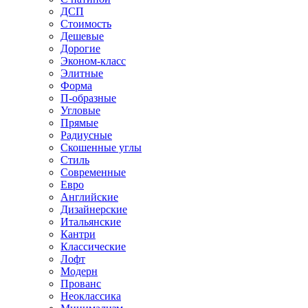
ДСП
Стоимость
Дешевые
Дорогие
Эконом-класс
Элитные
Форма
П-образные
Угловые
Прямые
Радиусные
Скошенные углы
Стиль
Современные
Евро
Английские
Дизайнерские
Итальянские
Кантри
Классические
Лофт
Модерн
Прованс
Неоклассика