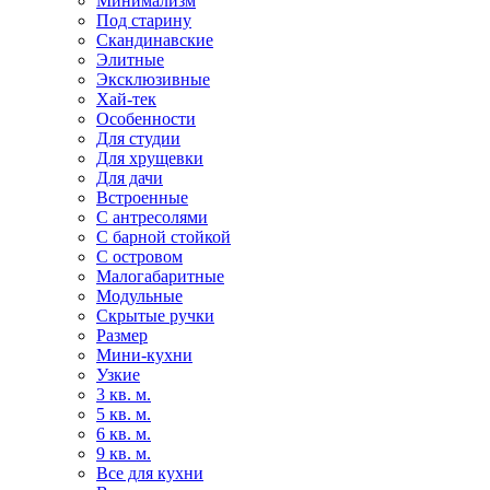
Минимализм
Под старину
Скандинавские
Элитные
Эксклюзивные
Хай-тек
Особенности
Для студии
Для хрущевки
Для дачи
Встроенные
С антресолями
С барной стойкой
С островом
Малогабаритные
Модульные
Скрытые ручки
Размер
Мини-кухни
Узкие
3 кв. м.
5 кв. м.
6 кв. м.
9 кв. м.
Все для кухни