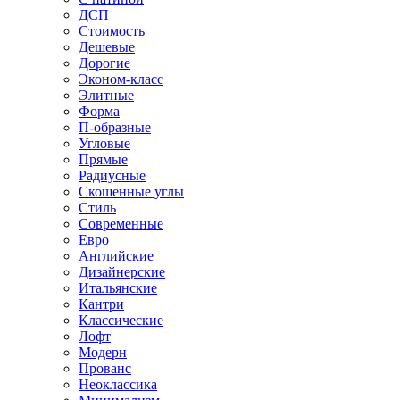
ДСП
Стоимость
Дешевые
Дорогие
Эконом-класс
Элитные
Форма
П-образные
Угловые
Прямые
Радиусные
Скошенные углы
Стиль
Современные
Евро
Английские
Дизайнерские
Итальянские
Кантри
Классические
Лофт
Модерн
Прованс
Неоклассика