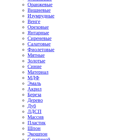
Оранжевые
Вишневые
Изумрудные
Венге
Ореховые
Янтарные
Сиреневые
Салатовые
Фиолетовые
Мятные
Золотые
Синие
Материал
МДФ
Эмаль
Акрил
Береза
Дерево
Дуб
ЛДСП
Массив
Пластик
Шпон
Экошпон
С патиной