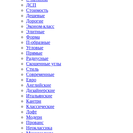
ДСП
Стоимость
Дешевые
Дорогие
Эконом-класс
Элитные
Форма
П-образные
Угловые
Прямые
Радиусные
Скошенные углы
Стиль
Современные
Евро
Английские
Дизайнерские
Итальянские
Кантри
Классические
Лофт
Модерн
Прованс
Неоклассика