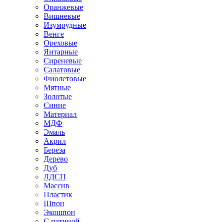
Оранжевые
Вишневые
Изумрудные
Венге
Ореховые
Янтарные
Сиреневые
Салатовые
Фиолетовые
Мятные
Золотые
Синие
Материал
МДФ
Эмаль
Акрил
Береза
Дерево
Дуб
ЛДСП
Массив
Пластик
Шпон
Экошпон
С патиной