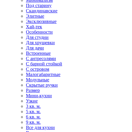
Минимализм
Под старину
Скандинавские
Элитные
Эксклюзивные
Хай-тек
Особенности
Для студии
Для хрущевки
Для дачи
Встроенные
С антресолями
С барной стойкой
С островом
Малогабаритные
Модульные
Скрытые ручки
Размер
Мини-кухни
Узкие
3 кв. м.
5 кв. м.
6 кв. м.
9 кв. м.
Все для кухни