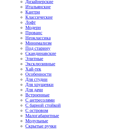
Дизайнерские
Итальянские
Кантри
Классические
Лофт
Модерн
Прованс
Неоклассика
Минимализм
Под старину
Скандинавские
Элитные
Эксклюзивные
Хай-тек
Особенности
Для студии
Для хрущевки
Для дачи
Встроенные
С антресолями
С барной стойкой
С островом
Малогабаритные
Модульные
Скрытые ручки