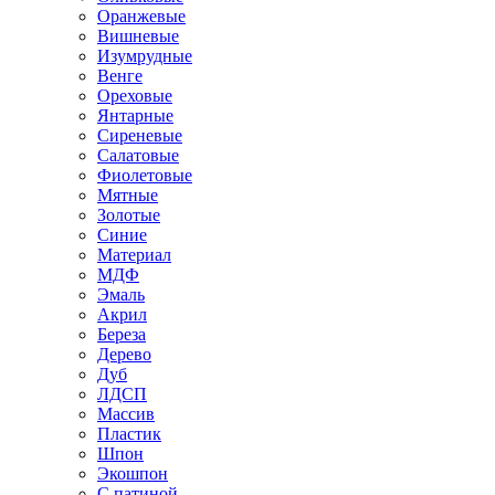
Оранжевые
Вишневые
Изумрудные
Венге
Ореховые
Янтарные
Сиреневые
Салатовые
Фиолетовые
Мятные
Золотые
Синие
Материал
МДФ
Эмаль
Акрил
Береза
Дерево
Дуб
ЛДСП
Массив
Пластик
Шпон
Экошпон
С патиной