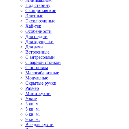
Минимализм
Под старину
Скандинавские
Элитные
Эксклюзивные
Хай-тек
Особенности
Для студии
Для хрущевки
Для дачи
Встроенные
С антресолями
С барной стойкой
С островом
Малогабаритные
Модульные
Скрытые ручки
Размер
Мини-кухни
Узкие
3 кв. м.
5 кв. м.
6 кв. м.
9 кв. м.
Все для кухни