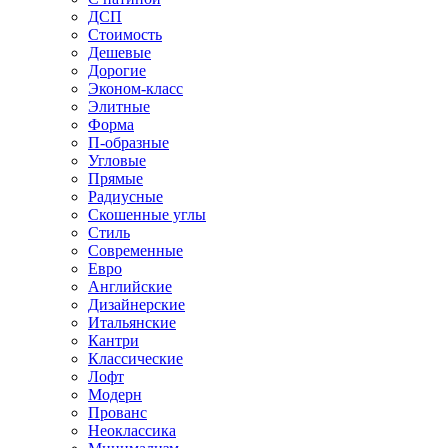
ДСП
Стоимость
Дешевые
Дорогие
Эконом-класс
Элитные
Форма
П-образные
Угловые
Прямые
Радиусные
Скошенные углы
Стиль
Современные
Евро
Английские
Дизайнерские
Итальянские
Кантри
Классические
Лофт
Модерн
Прованс
Неоклассика