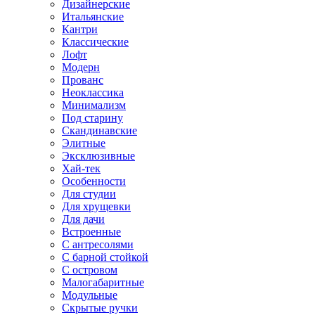
Дизайнерские
Итальянские
Кантри
Классические
Лофт
Модерн
Прованс
Неоклассика
Минимализм
Под старину
Скандинавские
Элитные
Эксклюзивные
Хай-тек
Особенности
Для студии
Для хрущевки
Для дачи
Встроенные
С антресолями
С барной стойкой
С островом
Малогабаритные
Модульные
Скрытые ручки