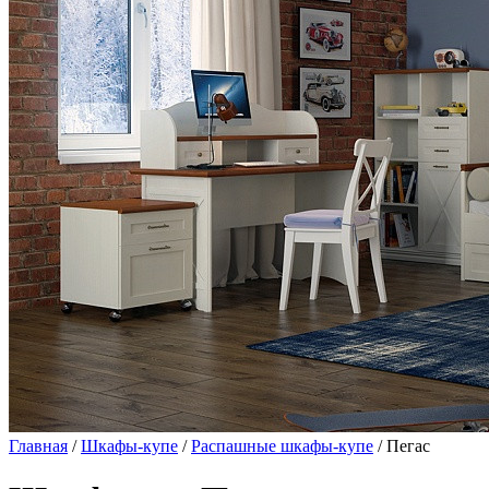
Главная
/
Шкафы-купе
/
Распашные шкафы-купе
/ Пегас