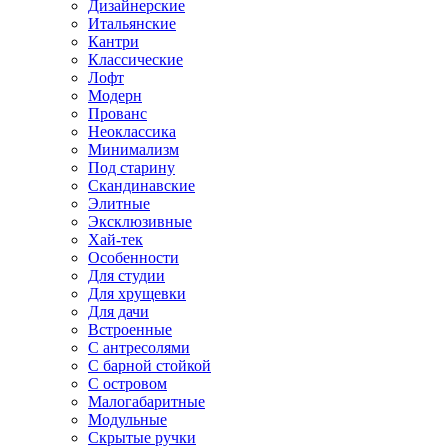
Дизайнерские
Итальянские
Кантри
Классические
Лофт
Модерн
Прованс
Неоклассика
Минимализм
Под старину
Скандинавские
Элитные
Эксклюзивные
Хай-тек
Особенности
Для студии
Для хрущевки
Для дачи
Встроенные
С антресолями
С барной стойкой
С островом
Малогабаритные
Модульные
Скрытые ручки