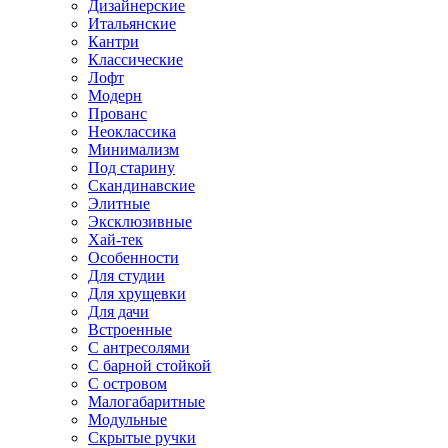
Дизайнерские
Итальянские
Кантри
Классические
Лофт
Модерн
Прованс
Неоклассика
Минимализм
Под старину
Скандинавские
Элитные
Эксклюзивные
Хай-тек
Особенности
Для студии
Для хрущевки
Для дачи
Встроенные
С антресолями
С барной стойкой
С островом
Малогабаритные
Модульные
Скрытые ручки