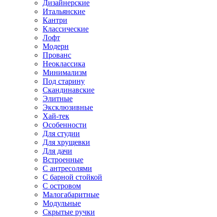
Дизайнерские
Итальянские
Кантри
Классические
Лофт
Модерн
Прованс
Неоклассика
Минимализм
Под старину
Скандинавские
Элитные
Эксклюзивные
Хай-тек
Особенности
Для студии
Для хрущевки
Для дачи
Встроенные
С антресолями
С барной стойкой
С островом
Малогабаритные
Модульные
Скрытые ручки