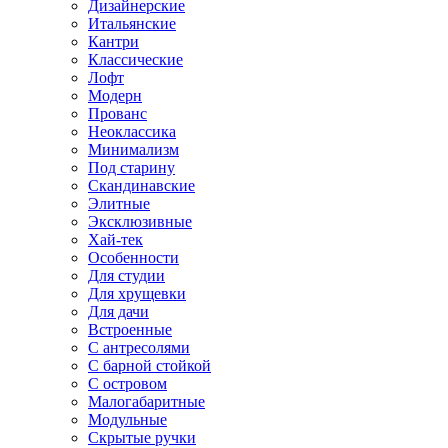
Дизайнерские
Итальянские
Кантри
Классические
Лофт
Модерн
Прованс
Неоклассика
Минимализм
Под старину
Скандинавские
Элитные
Эксклюзивные
Хай-тек
Особенности
Для студии
Для хрущевки
Для дачи
Встроенные
С антресолями
С барной стойкой
С островом
Малогабаритные
Модульные
Скрытые ручки