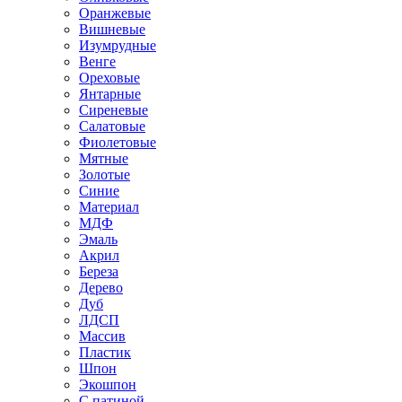
Оранжевые
Вишневые
Изумрудные
Венге
Ореховые
Янтарные
Сиреневые
Салатовые
Фиолетовые
Мятные
Золотые
Синие
Материал
МДФ
Эмаль
Акрил
Береза
Дерево
Дуб
ЛДСП
Массив
Пластик
Шпон
Экошпон
С патиной