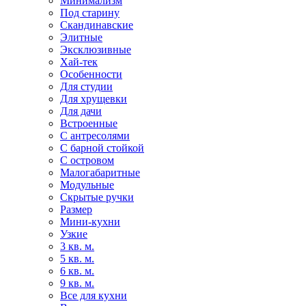
Минимализм
Под старину
Скандинавские
Элитные
Эксклюзивные
Хай-тек
Особенности
Для студии
Для хрущевки
Для дачи
Встроенные
С антресолями
С барной стойкой
С островом
Малогабаритные
Модульные
Скрытые ручки
Размер
Мини-кухни
Узкие
3 кв. м.
5 кв. м.
6 кв. м.
9 кв. м.
Все для кухни