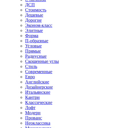
ДСП
Стоимость
Дешевые
Дорогие
Эконом-класс
Элитные
Форма
П-образные
Угловые
Прямые
Радиусные
Скошенные углы
Стиль
Современные
Евро
Английские
Дизайнерские
Итальянские
Кантри
Классические
Лофт
Модерн
Прованс
Неоклассика