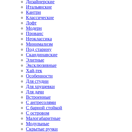
Дизайнерские
Итальянские
Кантри
Классические
Лофт
Модерн
Прованс
Неоклассика
Минимализм
Под старину
Скандинавские
Элитные
Эксклюзивные
Хай-тек
Особенности
Для студии
Для хрущевки
Для дачи
Встроенные
С антресолями
С барной стойкой
С островом
Малогабаритные
Модульные
Скрытые ручки