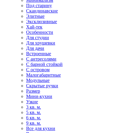
Минимализм
Под старину
Скандинавские
Элитные
Эксклюзивные
Хай-тек
Особенности
Для студии
Для хрущевки
Для дачи
Встроенные
С антресолями
С барной стойкой
С островом
Малогабаритные
Модульные
Скрытые ручки
Размер
Мини-кухни
Узкие
3 кв. м.
5 кв. м.
6 кв. м.
9 кв. м.
Все для кухни