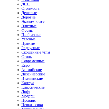
ДСП
Стоимость
Дешевые
Дорогие
Эконом-класс
Элитные
Форма
П-образные
Угловые
Прямые
Радиусные
Скошенные углы
Стиль
Современные
Евро
Английские
Дизайнерские
Итальянские
Кантри
Классические
Лофт
Модерн
Прованс
Неоклассика