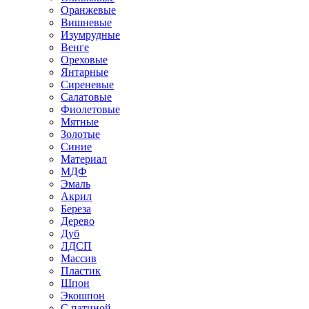
Оранжевые
Вишневые
Изумрудные
Венге
Ореховые
Янтарные
Сиреневые
Салатовые
Фиолетовые
Мятные
Золотые
Синие
Материал
МДФ
Эмаль
Акрил
Береза
Дерево
Дуб
ЛДСП
Массив
Пластик
Шпон
Экошпон
С патиной