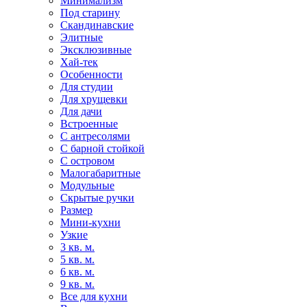
Минимализм
Под старину
Скандинавские
Элитные
Эксклюзивные
Хай-тек
Особенности
Для студии
Для хрущевки
Для дачи
Встроенные
С антресолями
С барной стойкой
С островом
Малогабаритные
Модульные
Скрытые ручки
Размер
Мини-кухни
Узкие
3 кв. м.
5 кв. м.
6 кв. м.
9 кв. м.
Все для кухни