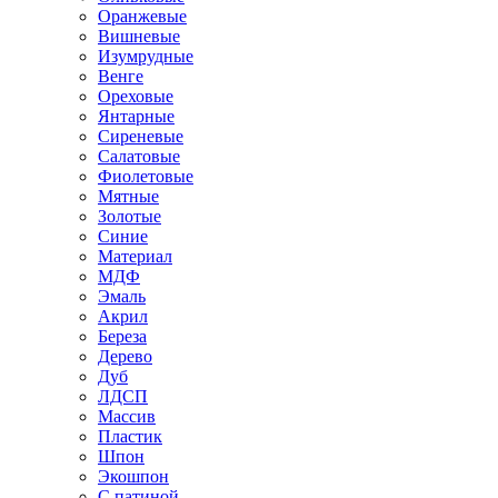
Оранжевые
Вишневые
Изумрудные
Венге
Ореховые
Янтарные
Сиреневые
Салатовые
Фиолетовые
Мятные
Золотые
Синие
Материал
МДФ
Эмаль
Акрил
Береза
Дерево
Дуб
ЛДСП
Массив
Пластик
Шпон
Экошпон
С патиной