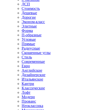
ДСП
Стоимость
Дешевые
Дорогие
Эконом-класс
Элитные
Форма
П-образные
Угловые
Прямые
Радиусные
Скошенные углы
Стиль
Современные
Евро
Английские
Дизайнерские
Итальянские
Кантри
Классические
Лофт
Модерн
Прованс
Неоклассика