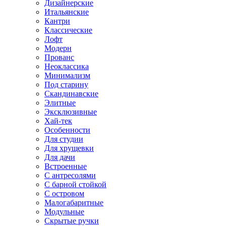
Дизайнерские
Итальянские
Кантри
Классические
Лофт
Модерн
Прованс
Неоклассика
Минимализм
Под старину
Скандинавские
Элитные
Эксклюзивные
Хай-тек
Особенности
Для студии
Для хрущевки
Для дачи
Встроенные
С антресолями
С барной стойкой
С островом
Малогабаритные
Модульные
Скрытые ручки