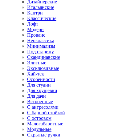
Дизайнерские
Итальянские
Кантри
Классические
Лофт
Модерн
Прованс
Неоклассика
Минимализм
Под старину
Скандинавские
Элитные
Эксклюзивные
Хай-тек
Особенности
Для студии
Для хрущевки
Для дачи
Встроенные
С антресолями
С барной стойкой
С островом
Малогабаритные
Модульные
Скрытые ручки