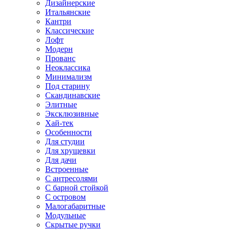
Дизайнерские
Итальянские
Кантри
Классические
Лофт
Модерн
Прованс
Неоклассика
Минимализм
Под старину
Скандинавские
Элитные
Эксклюзивные
Хай-тек
Особенности
Для студии
Для хрущевки
Для дачи
Встроенные
С антресолями
С барной стойкой
С островом
Малогабаритные
Модульные
Скрытые ручки