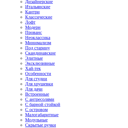
Дизайнерские
Итальянские
Кантри
Классические
Лофт
Модерн
Прованс
Неоклассика
Минимализм
Под старину
Скандинавские
Элитные
Эксклюзивные
Хай-тек
Особенности
Для студии
Для хрущевки
Для дачи
Встроенные
С антресолями
С барной стойкой
С островом
Малогабаритные
Модульные
Скрытые ручки