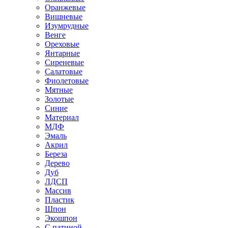
Оранжевые
Вишневые
Изумрудные
Венге
Ореховые
Янтарные
Сиреневые
Салатовые
Фиолетовые
Мятные
Золотые
Синие
Материал
МДФ
Эмаль
Акрил
Береза
Дерево
Дуб
ЛДСП
Массив
Пластик
Шпон
Экошпон
С патиной