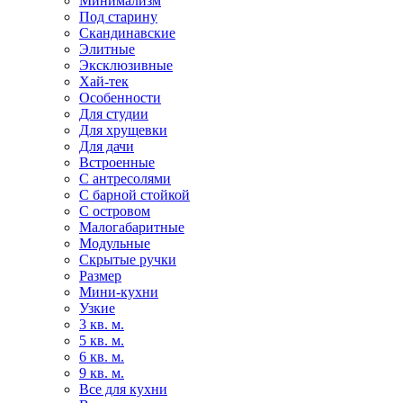
Минимализм
Под старину
Скандинавские
Элитные
Эксклюзивные
Хай-тек
Особенности
Для студии
Для хрущевки
Для дачи
Встроенные
С антресолями
С барной стойкой
С островом
Малогабаритные
Модульные
Скрытые ручки
Размер
Мини-кухни
Узкие
3 кв. м.
5 кв. м.
6 кв. м.
9 кв. м.
Все для кухни