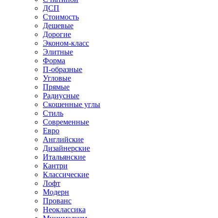
ДСП
Стоимость
Дешевые
Дорогие
Эконом-класс
Элитные
Форма
П-образные
Угловые
Прямые
Радиусные
Скошенные углы
Стиль
Современные
Евро
Английские
Дизайнерские
Итальянские
Кантри
Классические
Лофт
Модерн
Прованс
Неоклассика