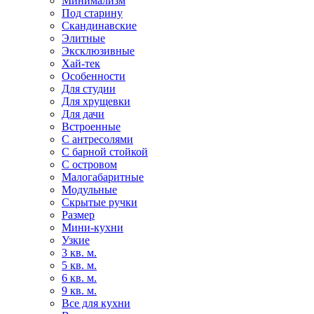
Минимализм
Под старину
Скандинавские
Элитные
Эксклюзивные
Хай-тек
Особенности
Для студии
Для хрущевки
Для дачи
Встроенные
С антресолями
С барной стойкой
С островом
Малогабаритные
Модульные
Скрытые ручки
Размер
Мини-кухни
Узкие
3 кв. м.
5 кв. м.
6 кв. м.
9 кв. м.
Все для кухни