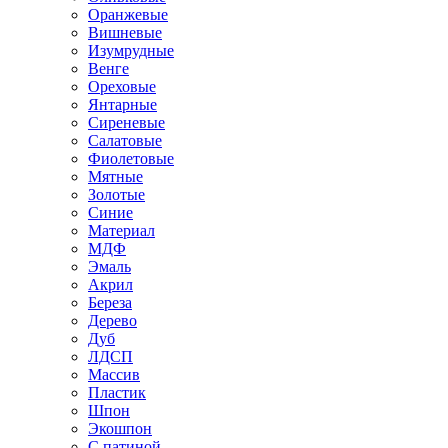
Оранжевые
Вишневые
Изумрудные
Венге
Ореховые
Янтарные
Сиреневые
Салатовые
Фиолетовые
Мятные
Золотые
Синие
Материал
МДФ
Эмаль
Акрил
Береза
Дерево
Дуб
ЛДСП
Массив
Пластик
Шпон
Экошпон
С патиной