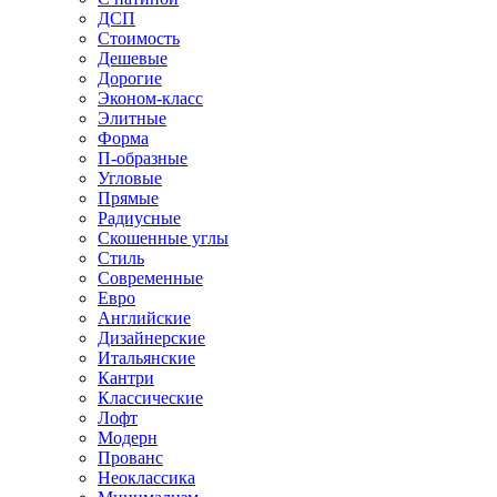
ДСП
Стоимость
Дешевые
Дорогие
Эконом-класс
Элитные
Форма
П-образные
Угловые
Прямые
Радиусные
Скошенные углы
Стиль
Современные
Евро
Английские
Дизайнерские
Итальянские
Кантри
Классические
Лофт
Модерн
Прованс
Неоклассика