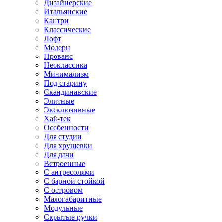
Дизайнерские
Итальянские
Кантри
Классические
Лофт
Модерн
Прованс
Неоклассика
Минимализм
Под старину
Скандинавские
Элитные
Эксклюзивные
Хай-тек
Особенности
Для студии
Для хрущевки
Для дачи
Встроенные
С антресолями
С барной стойкой
С островом
Малогабаритные
Модульные
Скрытые ручки