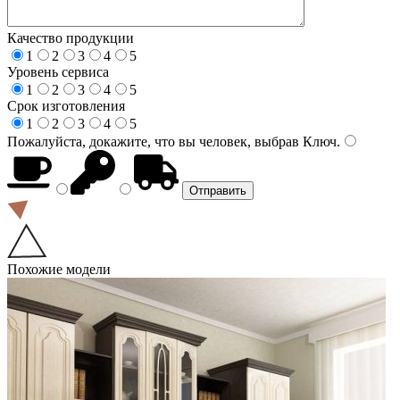
Качество продукции
1
2
3
4
5
Уровень сервиса
1
2
3
4
5
Срок изготовления
1
2
3
4
5
Пожалуйста, докажите, что вы человек, выбрав
Ключ
.
Похожие модели