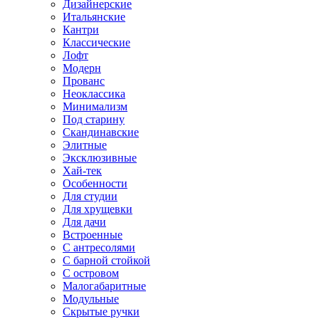
Дизайнерские
Итальянские
Кантри
Классические
Лофт
Модерн
Прованс
Неоклассика
Минимализм
Под старину
Скандинавские
Элитные
Эксклюзивные
Хай-тек
Особенности
Для студии
Для хрущевки
Для дачи
Встроенные
С антресолями
С барной стойкой
С островом
Малогабаритные
Модульные
Скрытые ручки