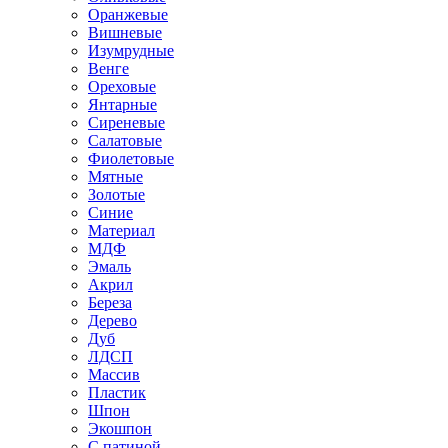
Оранжевые
Вишневые
Изумрудные
Венге
Ореховые
Янтарные
Сиреневые
Салатовые
Фиолетовые
Мятные
Золотые
Синие
Материал
МДФ
Эмаль
Акрил
Береза
Дерево
Дуб
ЛДСП
Массив
Пластик
Шпон
Экошпон
С патиной