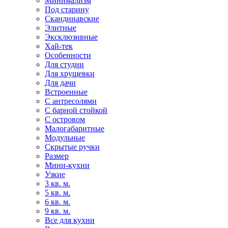
Минимализм
Под старину
Скандинавские
Элитные
Эксклюзивные
Хай-тек
Особенности
Для студии
Для хрущевки
Для дачи
Встроенные
С антресолями
С барной стойкой
С островом
Малогабаритные
Модульные
Скрытые ручки
Размер
Мини-кухни
Узкие
3 кв. м.
5 кв. м.
6 кв. м.
9 кв. м.
Все для кухни