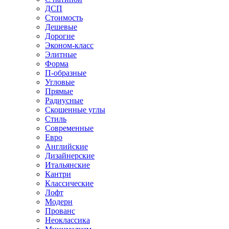
ДСП
Стоимость
Дешевые
Дорогие
Эконом-класс
Элитные
Форма
П-образные
Угловые
Прямые
Радиусные
Скошенные углы
Стиль
Современные
Евро
Английские
Дизайнерские
Итальянские
Кантри
Классические
Лофт
Модерн
Прованс
Неоклассика