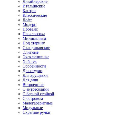
Дизайнерские
Итальянские
Кантри
Классические
Лофт
Модерн
Прованс
Неоклассика
Минимализм
Под старину
Скандинавские
Элитные
Эксклюзивные
Хай-тек
Особенности
Для студии
Для хрущевки
Для дачи
Встроенные
С антресолями
С барной стойкой
С островом
Малогабаритные
Модульные
Скрытые ручки