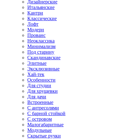
Дизайнерские
Итальянские
Кантри
Классические
Лофт
Модерн
Прованс
Неоклассика
Минимализм
Под старину
Скандинавские
Элитные
Эксклюзивные
Хай-тек
Особенности
Для студии
Для хрущевки
Для дачи
Встроенные
С антресолями
С барной стойкой
С островом
Малогабаритные
Модульные
Скрытые ручки