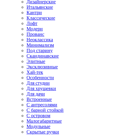
Дизайнерские
Итальянские
Кантри
Классические
Лофт
Модерн
Прованс
Неоклассика
Минимализм
Под старину
Скандинавские
Элитные
Эксклюзивные
Хай-тек
Особенности
Для студии
Для хрущевки
Для дачи
Встроенные
С антресолями
С барной стойкой
С островом
Малогабаритные
Модульные
Скрытые ручки