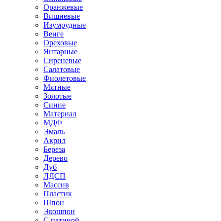
Оранжевые
Вишневые
Изумрудные
Венге
Ореховые
Янтарные
Сиреневые
Салатовые
Фиолетовые
Мятные
Золотые
Синие
Материал
МДФ
Эмаль
Акрил
Береза
Дерево
Дуб
ЛДСП
Массив
Пластик
Шпон
Экошпон
С патиной