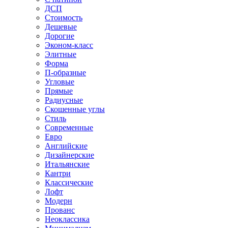
ДСП
Стоимость
Дешевые
Дорогие
Эконом-класс
Элитные
Форма
П-образные
Угловые
Прямые
Радиусные
Скошенные углы
Стиль
Современные
Евро
Английские
Дизайнерские
Итальянские
Кантри
Классические
Лофт
Модерн
Прованс
Неоклассика