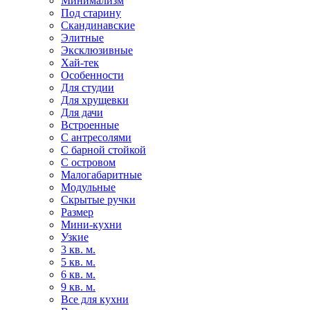
Минимализм
Под старину
Скандинавские
Элитные
Эксклюзивные
Хай-тек
Особенности
Для студии
Для хрущевки
Для дачи
Встроенные
С антресолями
С барной стойкой
С островом
Малогабаритные
Модульные
Скрытые ручки
Размер
Мини-кухни
Узкие
3 кв. м.
5 кв. м.
6 кв. м.
9 кв. м.
Все для кухни