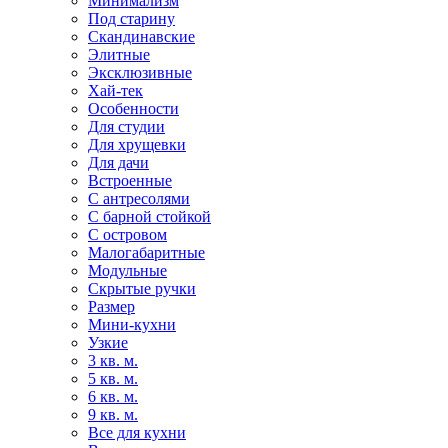
Минимализм
Под старину
Скандинавские
Элитные
Эксклюзивные
Хай-тек
Особенности
Для студии
Для хрущевки
Для дачи
Встроенные
С антресолями
С барной стойкой
С островом
Малогабаритные
Модульные
Скрытые ручки
Размер
Мини-кухни
Узкие
3 кв. м.
5 кв. м.
6 кв. м.
9 кв. м.
Все для кухни