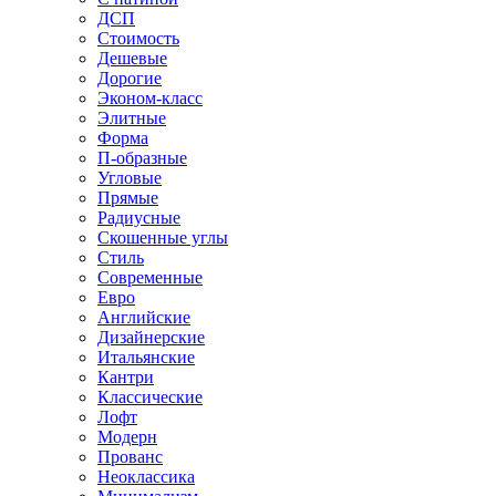
ДСП
Стоимость
Дешевые
Дорогие
Эконом-класс
Элитные
Форма
П-образные
Угловые
Прямые
Радиусные
Скошенные углы
Стиль
Современные
Евро
Английские
Дизайнерские
Итальянские
Кантри
Классические
Лофт
Модерн
Прованс
Неоклассика