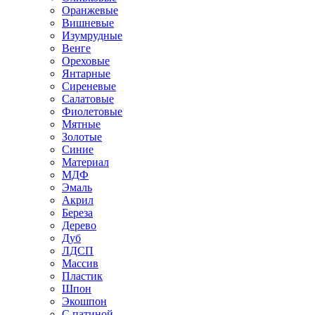
Оранжевые
Вишневые
Изумрудные
Венге
Ореховые
Янтарные
Сиреневые
Салатовые
Фиолетовые
Мятные
Золотые
Синие
Материал
МДФ
Эмаль
Акрил
Береза
Дерево
Дуб
ЛДСП
Массив
Пластик
Шпон
Экошпон
С патиной