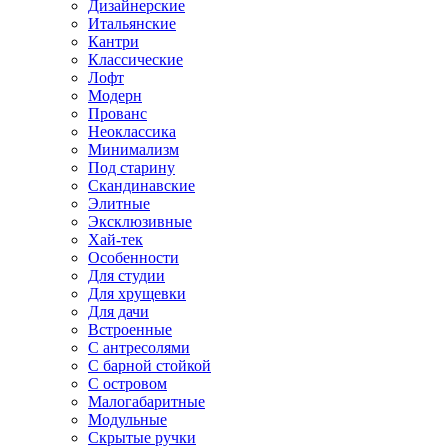
Дизайнерские
Итальянские
Кантри
Классические
Лофт
Модерн
Прованс
Неоклассика
Минимализм
Под старину
Скандинавские
Элитные
Эксклюзивные
Хай-тек
Особенности
Для студии
Для хрущевки
Для дачи
Встроенные
С антресолями
С барной стойкой
С островом
Малогабаритные
Модульные
Скрытые ручки