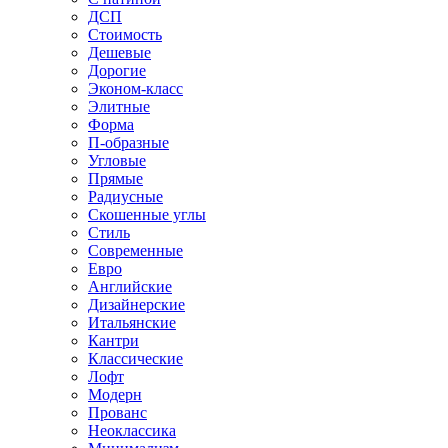
ДСП
Стоимость
Дешевые
Дорогие
Эконом-класс
Элитные
Форма
П-образные
Угловые
Прямые
Радиусные
Скошенные углы
Стиль
Современные
Евро
Английские
Дизайнерские
Итальянские
Кантри
Классические
Лофт
Модерн
Прованс
Неоклассика