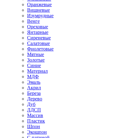
Оранжевые
Вишневые
Изумрудные
Венге
Ореховые
Янтарные
Сиреневые
Салатовые
Фиолетовые
Мятные
Золотые
Синие
Материал
МДФ
Эмаль
Акрил
Береза
Дерево
Дуб
ЛДСП
Массив
Пластик
Шпон
Экошпон
С патиной