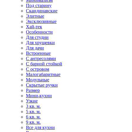
Минимализм
Под старину
Скандинавские
Элитные
Эксклюзивные
Хай-тек
Особенности
Для студии
Для хрущевки
Для дачи
Встроенные
С антресолями
С барной стойкой
С островом
Малогабаритные
Модульные
Скрытые ручки
Размер
Мини-кухни
Узкие
3 кв. м.
5 кв. м.
6 кв. м.
9 кв. м.
Все для кухни