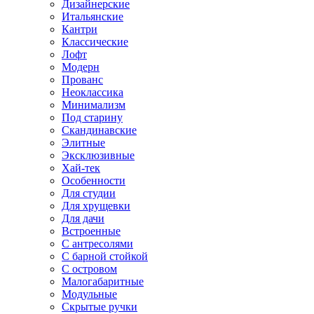
Дизайнерские
Итальянские
Кантри
Классические
Лофт
Модерн
Прованс
Неоклассика
Минимализм
Под старину
Скандинавские
Элитные
Эксклюзивные
Хай-тек
Особенности
Для студии
Для хрущевки
Для дачи
Встроенные
С антресолями
С барной стойкой
С островом
Малогабаритные
Модульные
Скрытые ручки