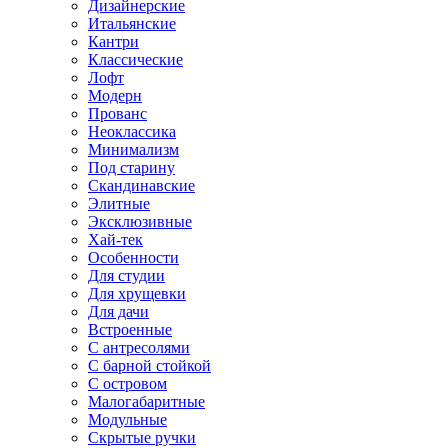
Дизайнерские
Итальянские
Кантри
Классические
Лофт
Модерн
Прованс
Неоклассика
Минимализм
Под старину
Скандинавские
Элитные
Эксклюзивные
Хай-тек
Особенности
Для студии
Для хрущевки
Для дачи
Встроенные
С антресолями
С барной стойкой
С островом
Малогабаритные
Модульные
Скрытые ручки